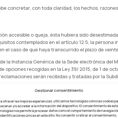
debe concretar, con toda claridad, los hechos, razone
ción accesible o queja, ésta hubiera sido desestimada
uisitos contemplados en el artículo 12.5, la persona 
n el caso de que haya transcurrido el plazo de veinte
e la Instancia Genérica de la Sede electrónica del 
 de opciones recogidas en la Ley 39/ 2015, de 1 de oc
reclamaciones serán recibidas y tratadas por la Subd
Gestionar consentimiento
a ofrecer las mejores experiencias, utilizamos tecnologías como las cookies p
el tamaño del texto y el color, así como el fondo de 
acenar y/o acceder a la información del dispositivo. El consentimiento de est
nologías nos permitirá procesar datos como el comportamiento de navegació
 identificaciones únicas en este sitio. No consentir o retirar el consentimiento,