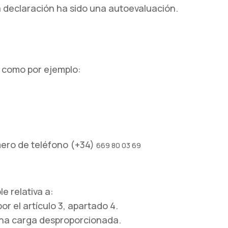
a declaración ha sido una autoevaluación.
) como por ejemplo:
mero de teléfono (+34)
669 80 03 69
e relativa a:
r el artículo 3, apartado 4.
 una carga desproporcionada.