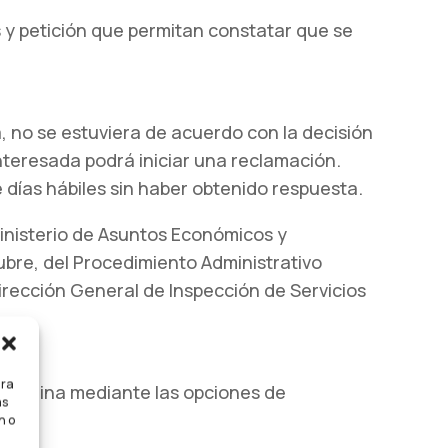
s y petición que permitan constatar que se
, no se estuviera de acuerdo con la decisión
interesada podrá iniciar una reclamación.
 días hábiles sin haber obtenido respuesta.
Ministerio de Asuntos Económicos y
tubre, del Procedimiento Administrativo
irección General de Inspección de Servicios
ara
la página mediante las opciones de
as
n o