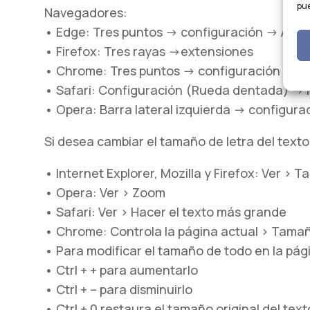
pue
Navegadores:
• Edge: Tres puntos -> configuración -> Acces
• Firefox: Tres rayas ->extensiones
• Chrome: Tres puntos -> configuración -> Ac
• Safari: Configuración (Rueda dentada) -> 
• Opera: Barra lateral izquierda -> configurac
Si desea cambiar el tamaño de letra del texto
• Internet Explorer, Mozilla y Firefox: Ver > 
• Opera: Ver > Zoom
• Safari: Ver > Hacer el texto más grande
• Chrome: Controla la página actual > Tamañ
• Para modificar el tamaño de todo en la pág
• Ctrl + + para aumentarlo
• Ctrl + – para disminuirlo
• Ctrl + 0 restaura el tamaño original del text