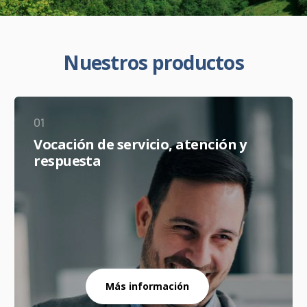
N
u
e
s
t
r
o
s
p
r
o
d
u
c
t
o
s
01
Vocación de servicio, atención y
respuesta
Más información