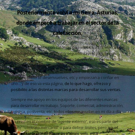
Posteriormente volví a mi tierra, Asturias,
donde empecé a trabajar en el sector de la
calefacción,
más concretamente con calderas de pellet ÖkoFEN, marca que
introdujimos y desarrollamos (y seguimos) en el país, lo cual
costó (y cuesta) mucho, aun siendo un referente del sector de
la calefacción con pellet.
Con el paso de los años, el sector sabe de ti, sabe cómo
trabajas, como te desenvuelves, etc y empiezan a confiar en
uno… y de eso va esta página,
de lo que hago, ofrezco y
posibilito a las distintas marcas para desarrollar sus ventas.
Siempre me apoyo en los equipos de las diferentes marcas
para desarrollar mi trabajo. Soporte, comercial, administración,
logística, postventa, etc, todos ellos me ayudan en mi día a día.
No creo en el nombre de “agente externo”, eso es parte del
“titulo” “contrato mercantil” o para definir límites, pero
aquel
que crea que puede hacer su trabajo solo, está