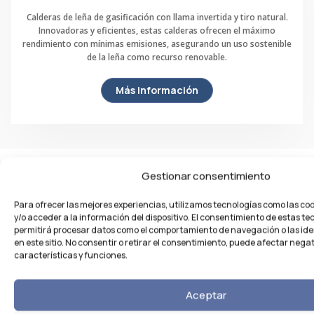
Calderas de leña de gasificación con llama invertida y tiro natural.
Innovadoras y eficientes, estas calderas ofrecen el máximo
rendimiento con mínimas emisiones, asegurando un uso sostenible
de la leña como recurso renovable.
Más información
Gestionar consentimiento
Nuestros servicios
Para ofrecer las mejores experiencias, utilizamos tecnologías como las c
Afronto los retos del futuro con
y/o acceder a la información del dispositivo. El consentimiento de estas te
permitirá procesar datos como el comportamiento de navegación o las ide
ganas y entusiasmo
en este sitio. No consentir o retirar el consentimiento, puede afectar neg
características y funciones.
pues sé que el trabajo bien hecho siempre da sus
Aceptar
frutos.